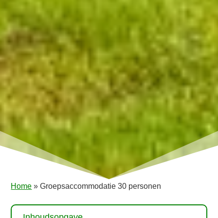
Home
»
Groepsaccommodatie 30 personen
3
Inhoudsopgave