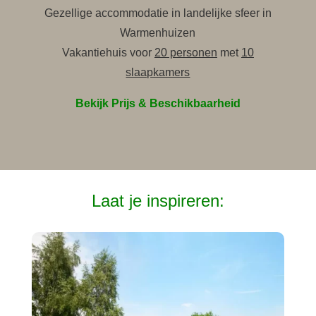
Gezellige accommodatie in landelijke sfeer in
Warmenhuizen
Vakantiehuis voor
20 personen
met
10
slaapkamers
Bekijk Prijs & Beschikbaarheid
Laat je inspireren: