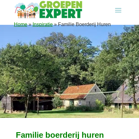
Home
»
Inspiratie
»
Familie Boerderij Huren
Familie boerderij huren