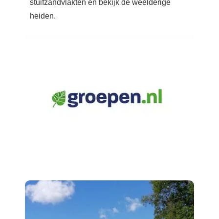
stuifzandvlakten en bekijk de weelderige
heiden.