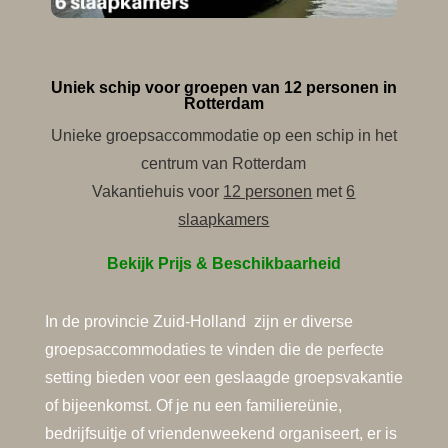
Uniek schip voor groepen van 12 personen in
Rotterdam
Unieke groepsaccommodatie op een schip in het
centrum van Rotterdam
Vakantiehuis voor
12 personen
met
6
slaapkamers
Bekijk Prijs & Beschikbaarheid
In de provincie Zuid-Holland zijn er diverse
groepsaccommodaties te vinden die de perfecte
setting bieden voor een geslaagde groepsvakantie
of bijeenkomst. Of je nu een familiereünie,
bedrijfsuitje of vriendenweekend organiseert, er is