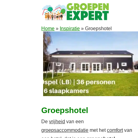
Home
»
Inspiratie
»
Groepshotel
Groepshotel
De
vrijheid
van een
groepsaccommodatie
met het
comfort
van