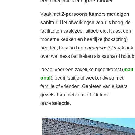
een
hotel
, dat is een
groepshotel
.
Vaak met
2-persoons kamers met eigen
sanitair
. Het afwerkingsniveau is hoog, de
faciliteiten vaak zeer uitgebreid. Naast een
moderne keuken en heerlijke (boxspring)
bedden, beschikt een
groepshotel
vaak ook
over wellness faciliteiten als
sauna
of
hottub
Ideaal voor een zakelijke bijeenkomst (
mail
ons!
), bedrijfsuitje of weekendweg met
familie of vrienden. Genieten van elkaars
gezelschap mét comfort. Ontdek
onze
selectie.